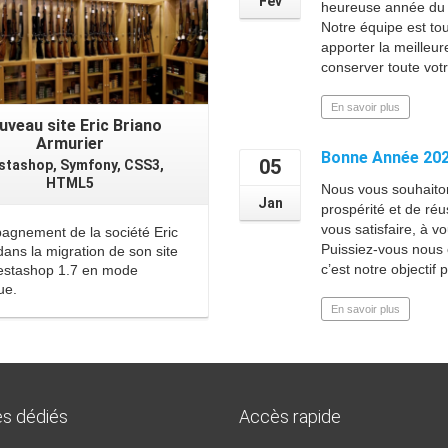
Fév
heureuse année du C
Notre équipe est tou
apporter la meilleur
conserver toute votr
En savoir plus
uveau site Eric Briano
Armurier
Bonne Année 20
05
stashop, Symfony, CSS3,
HTML5
Nous vous souhaito
Jan
prospérité et de réu
vous satisfaire, à v
gnement de la société Eric
Puissiez-vous nous 
dans la migration de son site
c’est notre objectif 
estashop 1.7 en mode
ue.
En savoir plus
es dédiés
Accès rapide