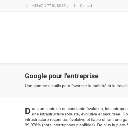
+33 (0) 1 77 01 80 65
/
Contact
Google pour l'entreprise
Une gamme d’outils pour favoriser la mobilité et le travail 
D
ans un contexte en constante évolution, les entrepri
une infrastructure robuste, évolutive et sécurisée. G
infrastructure reconnue, évolutive et fiable offrant une ga
99,978% (hors interruptions planifiées). De plus la plat