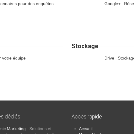
tionnaires pour des enquêtes
Google+ : Résea
Stockage
r votre équipe
Drive : Stockag
es dédiés
Accès rapide
ic Marketing
: Solutions et
Accueil