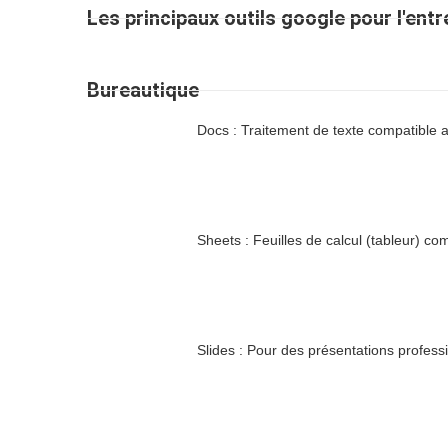
Les principaux outils google pour l'entr
Bureautique
Docs : Traitement de texte compatible 
Sheets : Feuilles de calcul (tableur) co
Slides : Pour des présentations profess