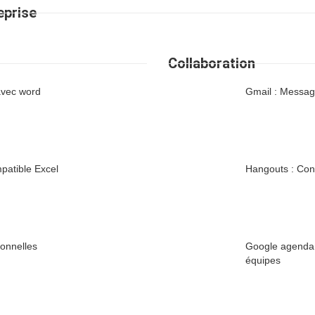
eprise
Collaboration
avec word
Gmail : Message
mpatible Excel
Hangouts : Con
ionnelles
Google agenda :
équipes