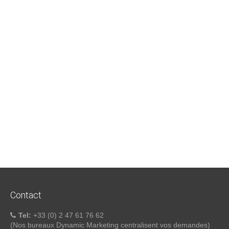
Contact
Tel:
+33 (0) 2 47 61 76 62
(Nos bureaux Dynamic Marketing centralisent vos demandes)