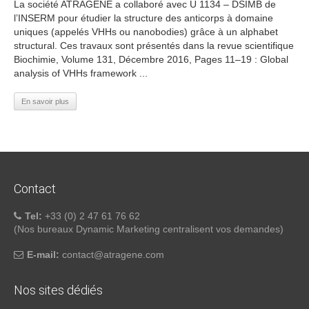
La société ATRAGENE a collaboré avec U 1134 – DSIMB de
l’INSERM pour étudier la structure des anticorps à domaine
uniques (appelés VHHs ou nanobodies) grâce à un alphabet
structural. Ces travaux sont présentés dans la revue scientifique
Biochimie, Volume 131, Décembre 2016, Pages 11–19 : Global
analysis of VHHs framework ...
En savoir plus
Contact
Tel:
+33 (0) 2 47 61 76 62
(Nos bureaux Dynamic Marketing centralisent vos demandes)
E-mail:
atnoc
ta@tc
negar
moc.e
Nos sites dédiés