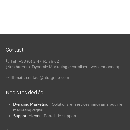
Contact
Tel:
+33 (0) 2 47 61 76 62
(Nos bureaux Dynamic Marketing centralisent vos demandes)
E-mail:
atnoc
ta@tc
negar
moc.e
Nos sites dédiés
Dynamic Marketing
: Solutions et services innovants pour le
marketing digital
Support clients
: Portail de support